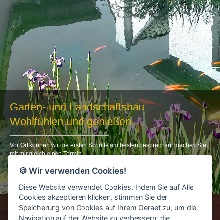
Garten- und Landschaftsbau
Wohlfühlen und genießen
Vor Ort können wir die ersten Schritte am besten besprechen, machen Sie
mit mir gleich einen Termin.
Gärtnermeister Arnd Martens,
🍪 Wir verwenden Cookies!
Meyerholz Baumschule
Diese Website verwendet Cookies. Indem Sie auf Alle
Cookies akzeptieren klicken, stimmen Sie der
Speicherung von Cookies auf Ihrem Geraet zu, um die
Home
Impressum
| Datenschutz
Navigation auf der Website zu verbessern, die